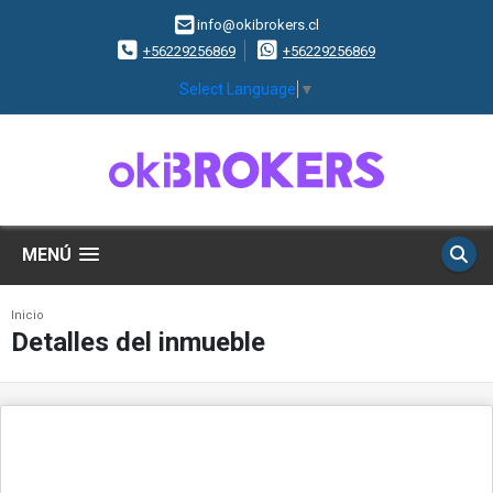
info@okibrokers.cl
+56229256869
+56229256869
Select Language
▼
MENÚ
Inicio
Detalles del inmueble