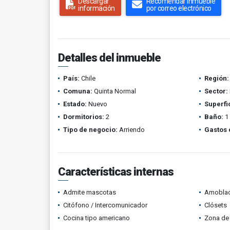
Descargar
Recomendar inmueble
información
por correo electrónico
Detalles del inmueble
País:
Chile
Región:
Comuna:
Quinta Normal
Sector:
Estado:
Nuevo
Superfi
Dormitorios:
2
Baño:
1
Tipo de negocio:
Arriendo
Gastos
Características internas
Admite mascotas
Amobla
Citófono / Intercomunicador
Clósets
Cocina tipo americano
Zona de 