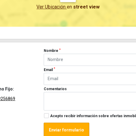
Ver Ubicación
en
street view
*
Nombre
*
Email
no Fijo:
Comentarios
9256869
Acepto recibir información sobre ofertas inmobil
Enviar formulario