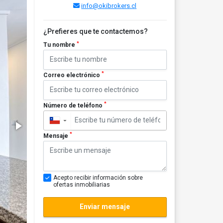
info@okibrokers.cl
¿Prefieres que te contactemos?
*
Tu nombre
*
Correo electrónico
*
Número de teléfono
▼
*
Mensaje
Acepto recibir información sobre
ofertas inmobiliarias
Enviar mensaje