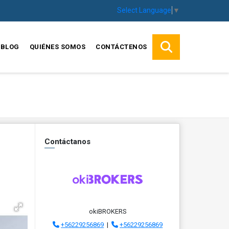
Select Language
▼
BLOG
QUIÉNES SOMOS
CONTÁCTENOS
Contáctanos
okiBROKERS
+56229256869
|
+56229256869