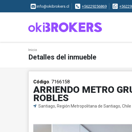
info@okibrokers.cl
+56229256869
+56229
Inicio
Detalles del inmueble
Código
. 7166158
ARRIENDO METRO GRU
ROBLES
Santiago, Región Metropolitana de Santiago, Chile