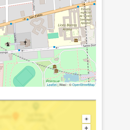
Leaflet
| Wasi - ©
OpenStreetMap