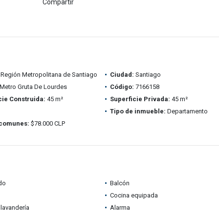
Compartir
Región Metropolitana de Santiago
Ciudad:
Santiago
Metro Gruta De Lourdes
Código:
7166158
cie Construida:
45 m²
Superficie Privada:
45 m²
Tipo de inmueble:
Departamento
 comunes:
$78.000 CLP
do
Balcón
Cocina equipada
lavandería
Alarma