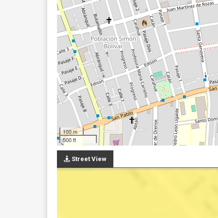
100 m
500 ft
Street View