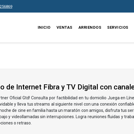
256869
INICIO
VENTAS
ARRIENDOS
SERVICIOS
io de Internet Fibra y TV Digital con cana
ner Oficial Gtd! Consulta por factibilidad en tu domicilio Juega en Lí
vidable y lleva tus streams al siguiente nivel con una conexión confiable y
oche de cine en familia hasta un maratón con amigos, disfruta tus series
rabajo y videollamadas sin interrupciones​. Logra reuniones fluidas y tra
ciones o retraso.​