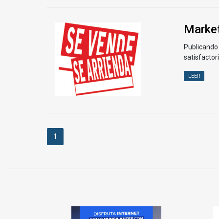
Market
Publicando 
satisfactor
LEER
1