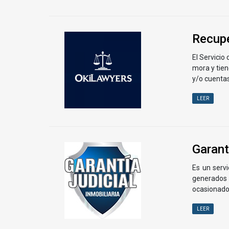
Recupe
El Servicio
mora y tie
y/o cuentas
LEER
Garant
Es un servi
generados 
ocasionado
LEER