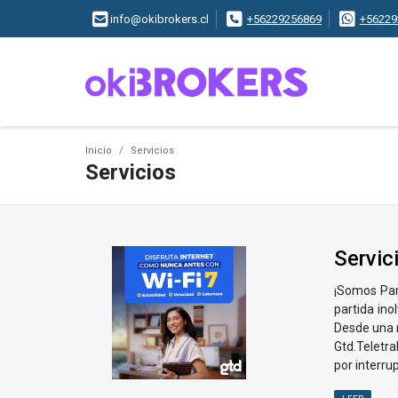
info@okibrokers.cl
+56229256869
+56229
Inicio
Servicios
Servicios
Servic
¡Somos Part
partida inol
Desde una n
Gtd.​ Telet
por interrup