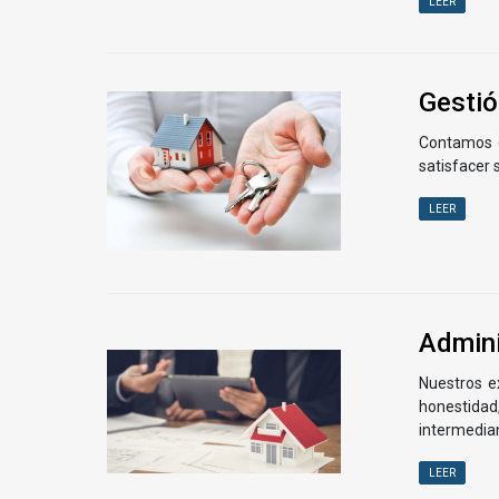
LEER
Gestió
Contamos c
satisfacer 
LEER
Admini
Nuestros e
honestidad,
intermedian
LEER