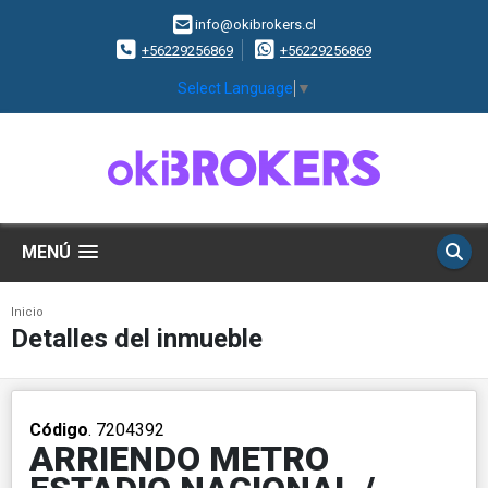
info@okibrokers.cl
+56229256869
+56229256869
Select Language
▼
MENÚ
Inicio
Detalles del inmueble
Código
. 7204392
ARRIENDO METRO