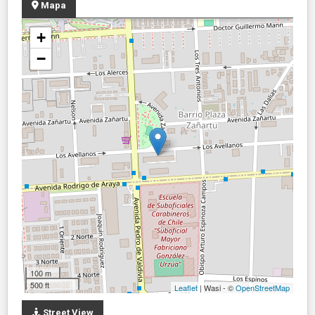
Mapa
+
−
100 m
500 ft
Leaflet
| Wasi - ©
OpenStreetMap
Street View