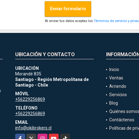
Enviar formulario
Al enviar tus datos aceptas los
Términos de servicio y priva
UBICACIÓN Y CONTACTO
INFORMACIÓ
UBICACIÓN
Inicio
Morandé 835
Ventas
Santiago - Región Metropolitana de
Santiago - Chile
Arriendo
s
MÓVIL
Servicios
+56229256869
Blog
TELÉFONO
Quiénes somo
+56229256869
Contáctenos
EMAIL
info@okibrokers.cl
Políticas de pr
Facebook
X
Instagram
YouTube
TikTok