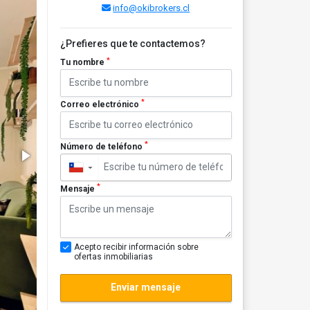
info@okibrokers.cl
¿Prefieres que te contactemos?
*
Tu nombre
*
Correo electrónico
*
Número de teléfono
▼
*
Mensaje
Acepto recibir información sobre
ofertas inmobiliarias
Enviar mensaje