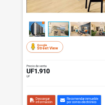
Google
Street View
Precio de venta
UF1.910
UF
Descargar
Recomendar inmueble
información
por correo electrónico