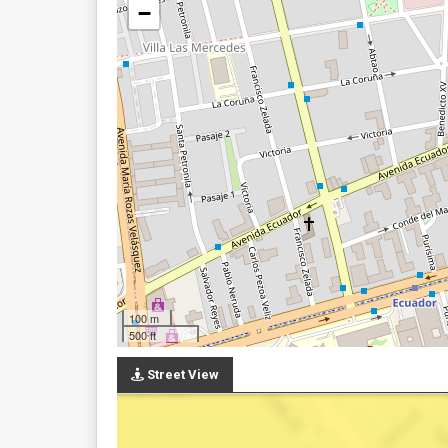
−
100 m
500 ft
Street View