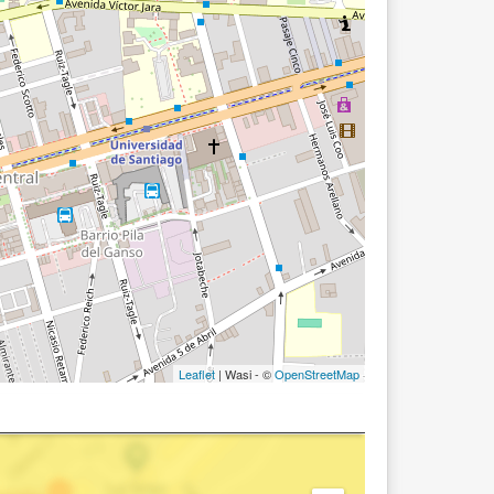
Leaflet
| Wasi - ©
OpenStreetMap