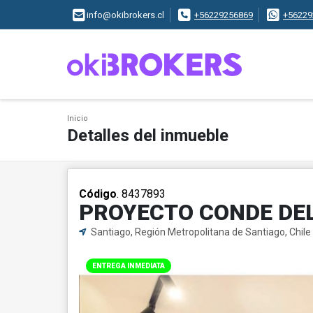
info@okibrokers.cl
+56229256869
+56229
Inicio
Detalles del inmueble
Código
. 8437893
PROYECTO CONDE DEL
Santiago, Región Metropolitana de Santiago, Chile
ENTREGA INMEDIATA