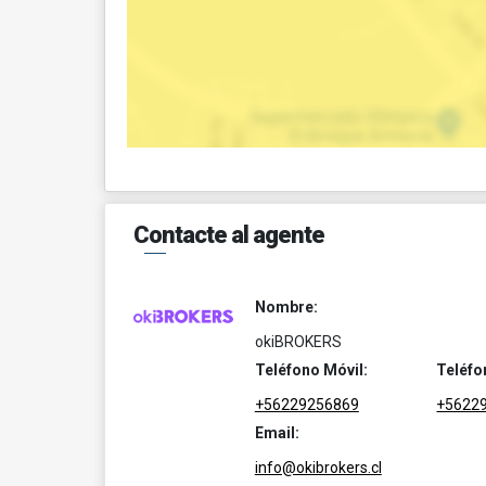
Contacte al agente
Nombre:
okiBROKERS
Teléfono Móvil:
Teléfo
+56229256869
+5622
Email:
info@okibrokers.cl