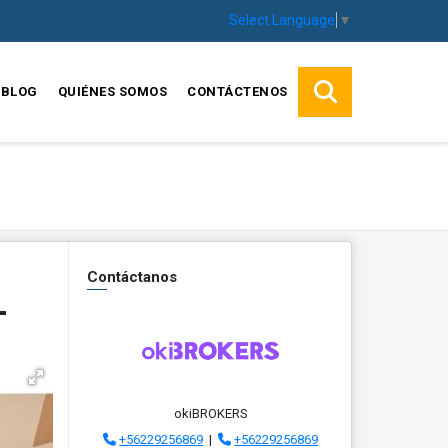
Select Language
▼
BLOG
QUIÉNES SOMOS
CONTÁCTENOS
Contáctanos
L
okiBROKERS
+56229256869
|
+56229256869