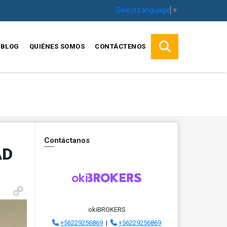
Select Language
▼
BLOG
QUIÉNES SOMOS
CONTÁCTENOS
Contáctanos
AD
okiBROKERS
+56229256869
|
+56229256869