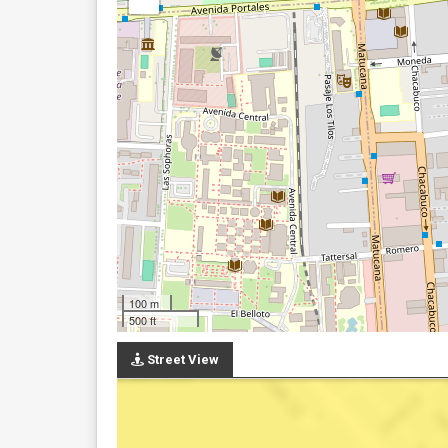
100 m
500 ft
Street View