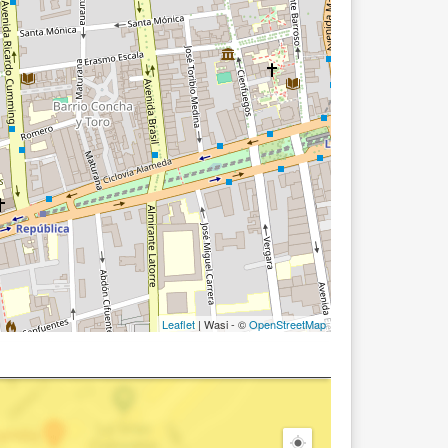
Leaflet
| Wasi - ©
OpenStreetMap