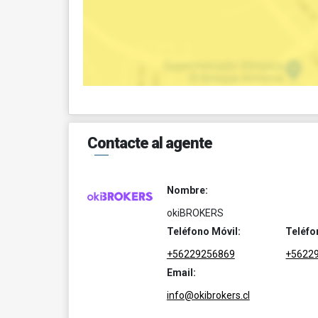
Contacte al agente
Nombre:
okiBROKERS
Teléfono Móvil:
Teléfo
+56229256869
+5622
Email:
info@okibrokers.cl