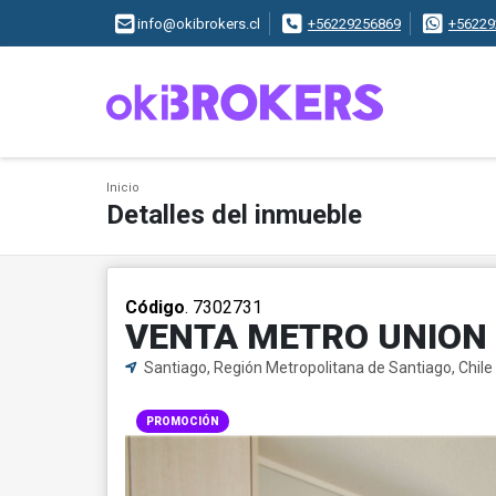
info@okibrokers.cl
+56229256869
+56229
Inicio
Detalles del inmueble
Código
. 7302731
VENTA METRO UNION 
Santiago, Región Metropolitana de Santiago, Chile
PROMOCIÓN