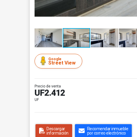
Google
Street View
Precio de venta
UF2.412
UF
Descargar
Recomendar inmueble
información
por correo electrónico