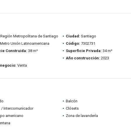
Región Metropolitana de Santiago
Ciudad:
Santiago
Metro Unión Latinoamericana
Código:
7302731
cie Construida:
38 m²
Superficie Privada:
34 m²
Año construcción:
2023
 negocio:
Venta
do
Balcón
 / Intercomunicador
Clósets
ipo americano
Zona de lavandería
entana