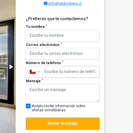
info@okibrokers.cl
¿Prefieres que te contactemos?
*
Tu nombre
*
Correo electrónico
*
Número de teléfono
▼
*
Mensaje
Acepto recibir información sobre
ofertas inmobiliarias
Enviar mensaje