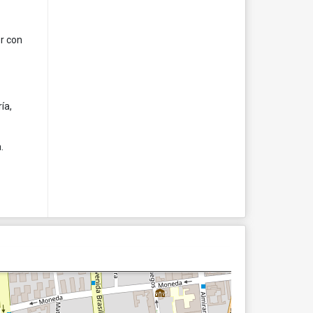
r con
ía,
.