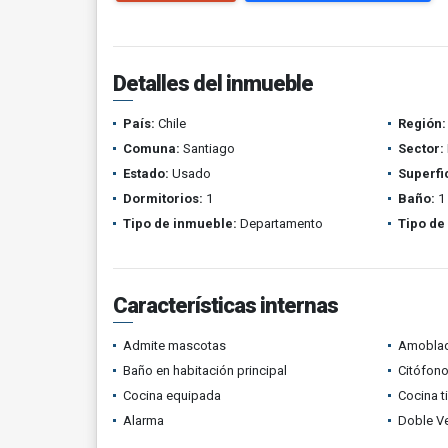
Detalles del inmueble
País:
Chile
Región:
Comuna:
Santiago
Sector:
Estado:
Usado
Superfi
Dormitorios:
1
Baño:
1
Tipo de inmueble:
Departamento
Tipo de
Características internas
Admite mascotas
Amobla
Baño en habitación principal
Citófono
Cocina equipada
Cocina t
Alarma
Doble V