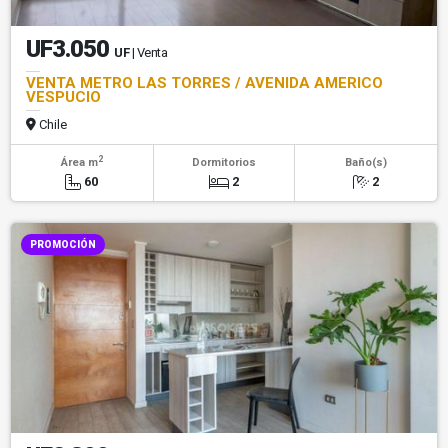
UF3.050
UF
| Venta
VENTA METRO LAS TORRES / AVENIDA AMERICO
VESPUCIO
Chile
2
Área m
Dormitorios
Baño(s)
60
2
2
PROMOCIÓN