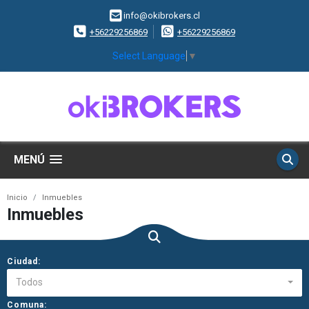
info@okibrokers.cl
+56229256869
+56229256869
Select Language
▼
MENÚ
Inicio
Inmuebles
Inmuebles
Ciudad:
Todos
Comuna: