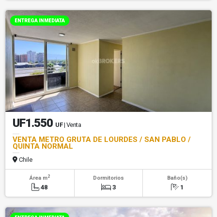
ENTREGA INMEDIATA
UF1.550
UF
| Venta
VENTA METRO GRUTA DE LOURDES / SAN PABLO /
QUINTA NORMAL
Chile
2
Área m
Dormitorios
Baño(s)
48
3
1