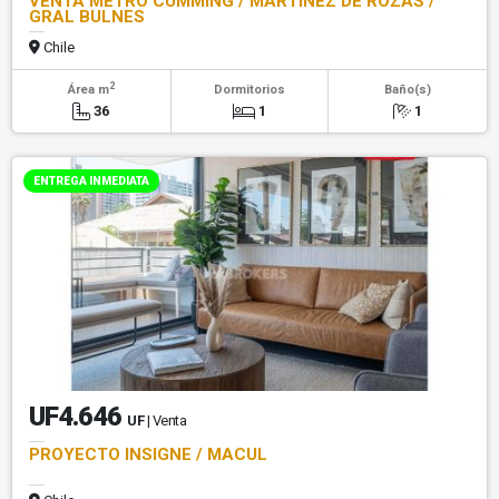
VENTA METRO CUMMING / MARTINEZ DE ROZAS /
GRAL BULNES
Chile
2
Área m
Dormitorios
Baño(s)
36
1
1
ENTREGA INMEDIATA
UF4.646
UF
| Venta
PROYECTO INSIGNE / MACUL