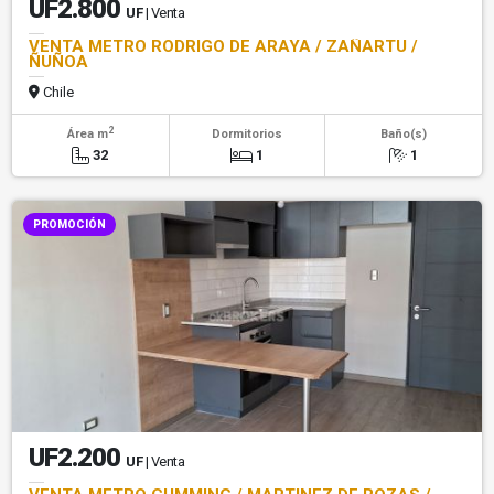
UF2.800
UF
| Venta
VENTA METRO RODRIGO DE ARAYA / ZAÑARTU /
ÑUÑOA
Chile
2
Área m
Dormitorios
Baño(s)
32
1
1
PROMOCIÓN
UF2.200
UF
| Venta