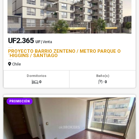
UF2.365
UF
| Venta
PROYECTO BARRIO ZENTENO / METRO PARQUE O
´HIGGINS / SANTIAGO
Chile
Dormitorios
Baño(s)
0
0
PROMOCIÓN