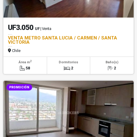
UF3.050
UF
| Venta
VENTA METRO SANTA LUCIA / CARMEN / SANTA
VICTORIA
Chile
2
Área m
Dormitorios
Baño(s)
58
2
2
PROMOCIÓN