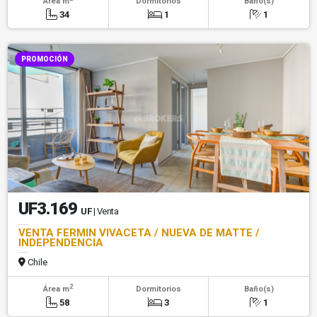
Área m
Dormitorios
Baño(s)
34
1
1
PROMOCIÓN
UF3.169
UF
| Venta
VENTA FERMIN VIVACETA / NUEVA DE MATTE /
INDEPENDENCIA
Chile
2
Área m
Dormitorios
Baño(s)
58
3
1