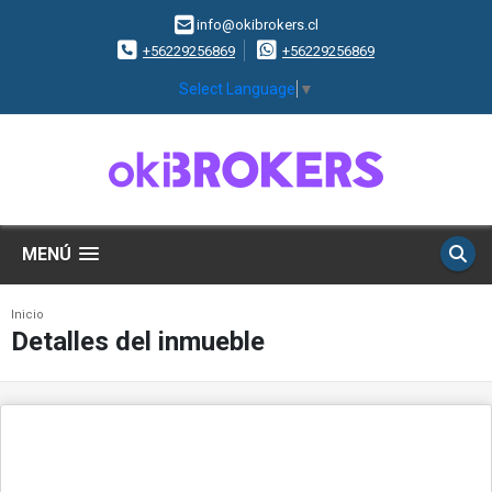
info@okibrokers.cl
+56229256869
+56229256869
Select Language
▼
MENÚ
Inicio
Detalles del inmueble