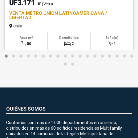
UF3.171
UF
| Venta
VENTA METRO UNION LATINOAMERICANA /
LIBERTAD
Chile
2
Área m
Dormitorios
Baño(s)
50
2
1
QUIÉNES SOMOS
Contamos con más de 1.000 departamentos en arriendo,
distribuidos en más de 60 edificios residenciales Multifamily,
ubicados en 14 comunas de la Región Metropolitana de