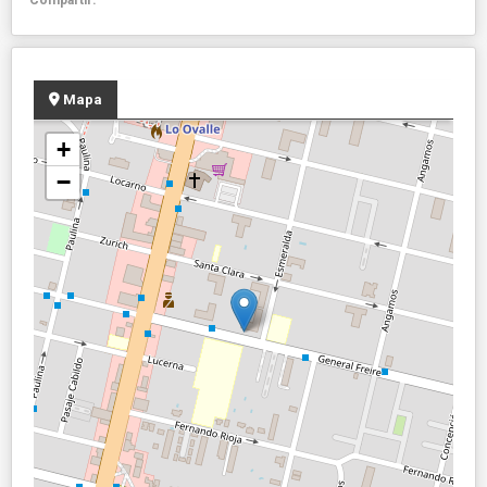
Mapa
+
−