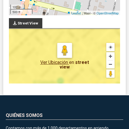
100 m
500 ft
Leaflet
| Wasi - ©
OpenStreetMap
Street View
Ver Ubicación
en
street
view
QUIÉNES SOMOS
Contamos con más de 1.000 departamentos en arriendo,