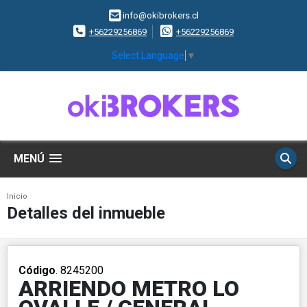
info@okibrokers.cl
+56229256869
+56229256869
Select Language
▼
MENÚ
Inicio
Detalles del inmueble
Código
. 8245200
ARRIENDO METRO LO