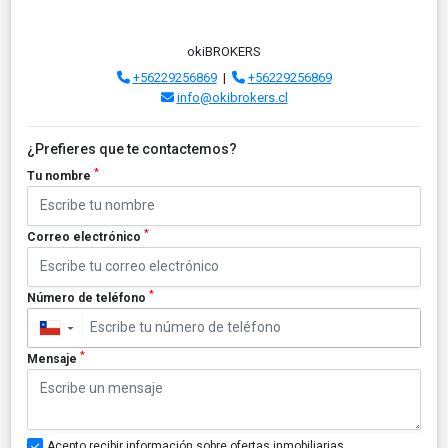
okiBROKERS
+56229256869
|
+56229256869
info@okibrokers.cl
¿Prefieres que te contactemos?
*
Tu nombre
*
Correo electrónico
*
Número de teléfono
▼
*
Mensaje
Acepto recibir información sobre ofertas inmobiliarias