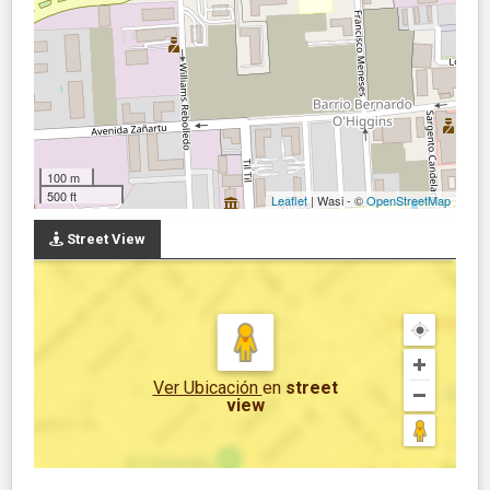
100 m
500 ft
Leaflet
| Wasi - ©
OpenStreetMap
Street View
Ver Ubicación
en
street
view