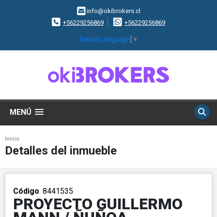
info@okibrokers.cl
+56229256869
+56229256869
Select Language
▼
MENÚ
Inicio
Detalles del inmueble
Código
. 8441535
PROYECTO GUILLERMO