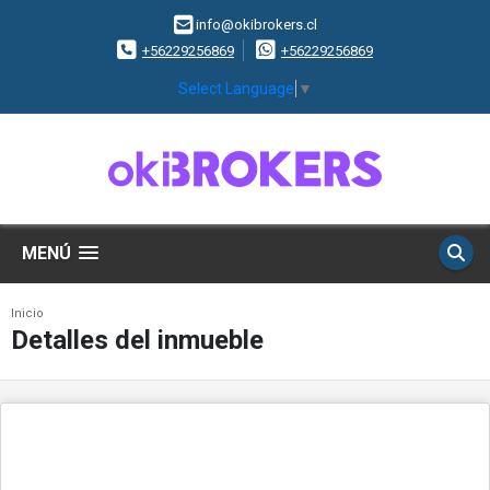
info@okibrokers.cl
+56229256869
+56229256869
Select Language
▼
MENÚ
Inicio
Detalles del inmueble