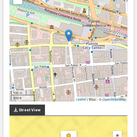
100 m
500 ft
Leaflet
| Wasi - ©
OpenStreetMap
Street View