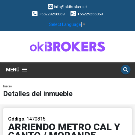
info@okibrokers.cl
+56229256869
+56229256869
Select Language
▼
MENÚ
Inicio
Detalles del inmueble
Código
. 1470815
ARRIENDO METRO CAL Y