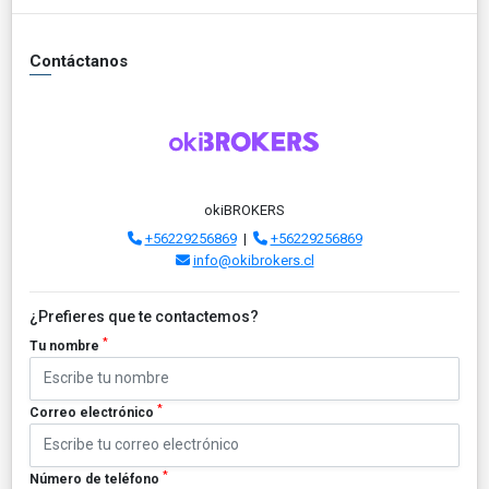
Contáctanos
okiBROKERS
+56229256869
|
+56229256869
info@okibrokers.cl
¿Prefieres que te contactemos?
*
Tu nombre
*
Correo electrónico
*
Número de teléfono