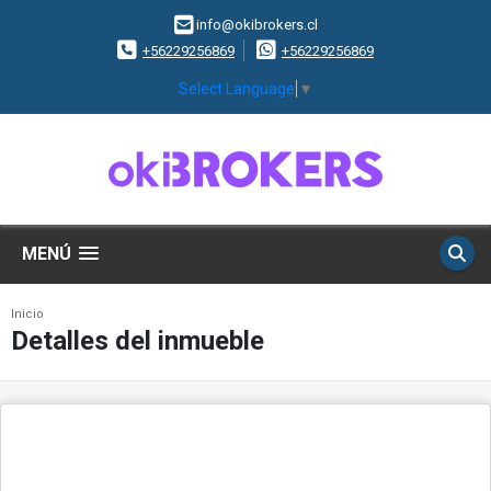
info@okibrokers.cl
+56229256869
+56229256869
Select Language
▼
MENÚ
Inicio
Detalles del inmueble