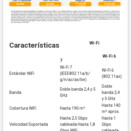
Wi-Fi
Características
Wi-Fi 6
7
Wi-Fi 7
Wi-Fi 6
Estándar WiFi
(IEEE802.11a/b/
(802.11ax)
g/n/ac/ax/be)
Doble
Doble banda 2,4 y 5
Banda
banda 2,4
GHz
y 5 GHz
Hasta 140
Cobertura WiFi
Hasta 190 m²
m² aprox.
Hasta 2,5 Gbps
Hasta 1
Velocidad Soportada
cableada Hasta 1,8
Gbps
Gbps WiFi
cableada