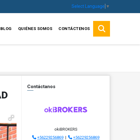
Select Language
▼
BLOG
QUIÉNES SOMOS
CONTÁCTENOS
Contáctanos
AD
okiBROKERS
+56229256869
|
+56229256869