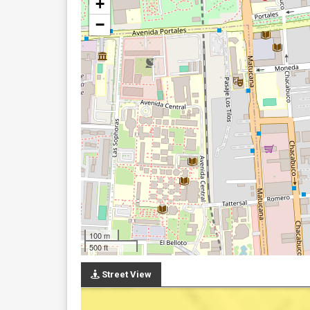
+
−
100 m
500 ft
Street View