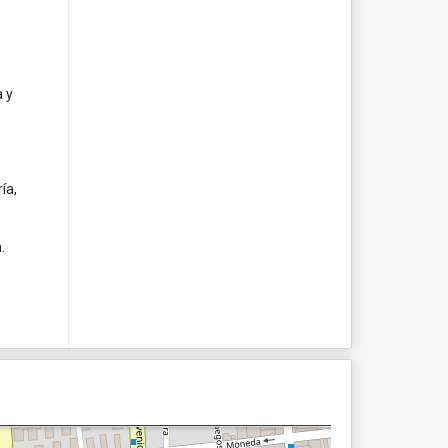
 y
ía,
.