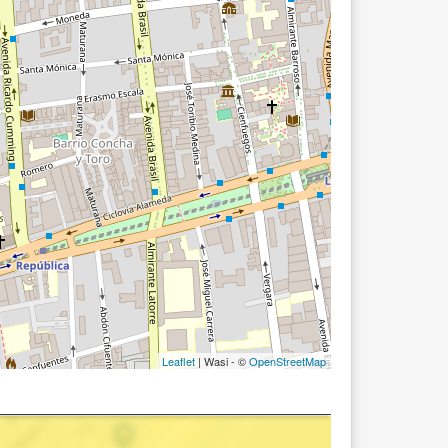
Leaflet
| Wasi - ©
OpenStreetMap