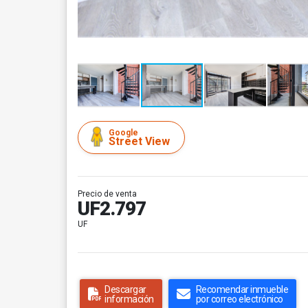
Google
Street View
Precio de venta
UF2.797
UF
Descargar
Recomendar inmueble
información
por correo electrónico