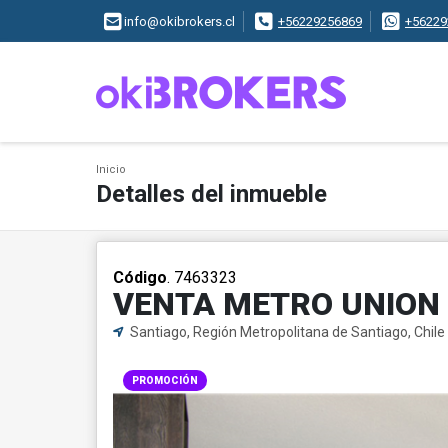
info@okibrokers.cl
+56229256869
+56229
Inicio
Detalles del inmueble
Código
. 7463323
VENTA METRO UNION 
Santiago, Región Metropolitana de Santiago, Chile
PROMOCIÓN