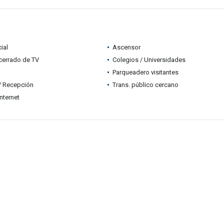
ial
Ascensor
 cerrado de TV
Colegios / Universidades
Parqueadero visitantes
 / Recepción
Trans. público cercano
nternet