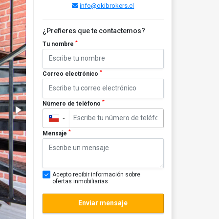
info@okibrokers.cl
¿Prefieres que te contactemos?
*
Tu nombre
*
Correo electrónico
*
Número de teléfono
▼
*
Mensaje
Acepto recibir información sobre
ofertas inmobiliarias
Enviar mensaje