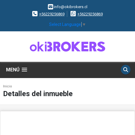
info@okibrokers.cl
+56229256869
+56229256869
Select Language
▼
MENÚ
Inicio
Detalles del inmueble