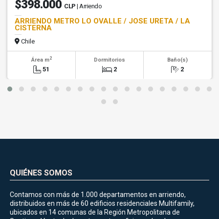
$398.000
CLP
| Arriendo
ARRIENDO METRO LO OVALLE / JOSE URETA / LA
CISTERNA
Chile
2
Área m
Dormitorios
Baño(s)
51
2
2
QUIÉNES SOMOS
Contamos con más de 1.000 departamentos en arriendo,
distribuidos en más de 60 edificios residenciales Multifamily,
ubicados en 14 comunas de la Región Metropolitana de