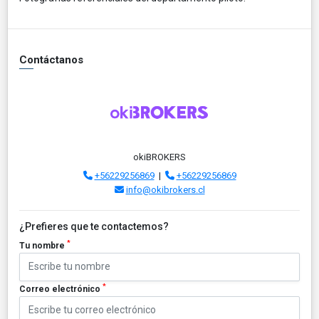
Contáctanos
okiBROKERS
+56229256869
|
+56229256869
info@okibrokers.cl
¿Prefieres que te contactemos?
*
Tu nombre
*
Correo electrónico