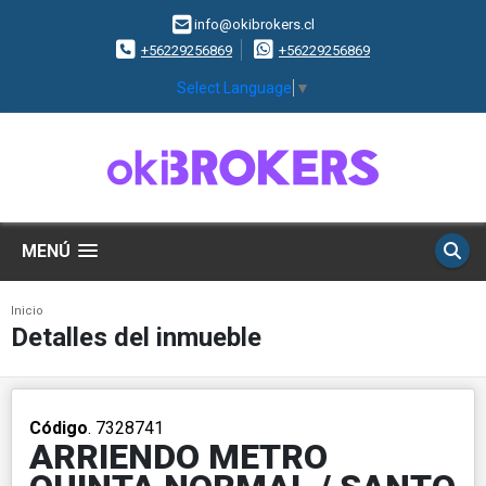
info@okibrokers.cl
+56229256869
+56229256869
Select Language
▼
MENÚ
Inicio
Detalles del inmueble
Código
. 7328741
ARRIENDO METRO