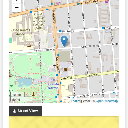
−
100 m
500 ft
Leaflet
| Wasi - ©
OpenStreetMap
Street View