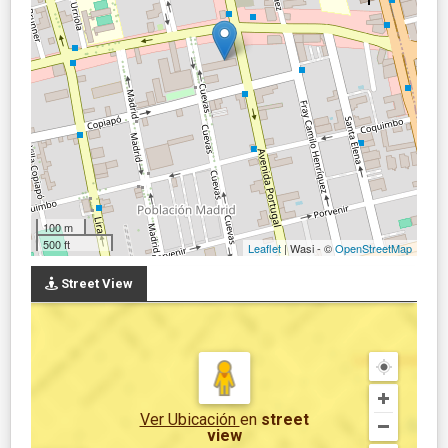
100 m
500 ft
Leaflet
| Wasi - ©
OpenStreetMap
Street View
Ver Ubicación
en
street
view