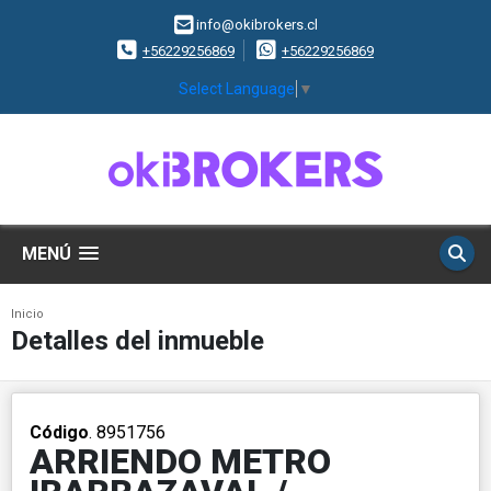
info@okibrokers.cl
+56229256869
+56229256869
Select Language
▼
MENÚ
Inicio
Detalles del inmueble
Código
. 8951756
ARRIENDO METRO