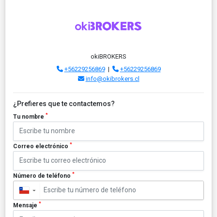
okiBROKERS
+56229256869
|
+56229256869
info@okibrokers.cl
¿Prefieres que te contactemos?
*
Tu nombre
*
Correo electrónico
*
Número de teléfono
▼
*
Mensaje