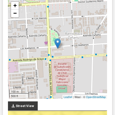
+
−
100 m
500 ft
Leaflet
| Wasi - ©
OpenStreetMap
Street View