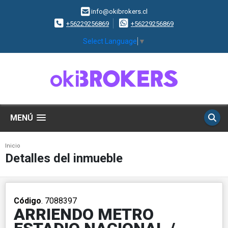
info@okibrokers.cl
+56229256869
+56229256869
Select Language
▼
MENÚ
Inicio
Detalles del inmueble
Código
. 7088397
ARRIENDO METRO