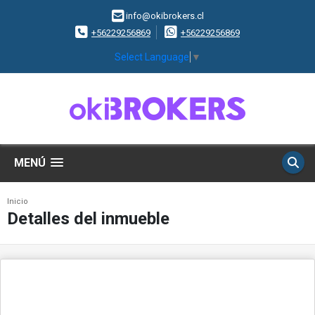
info@okibrokers.cl
+56229256869
+56229256869
Select Language
▼
MENÚ
Inicio
Detalles del inmueble