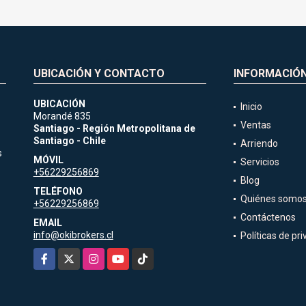
UBICACIÓN Y CONTACTO
INFORMACIÓ
UBICACIÓN
Inicio
Morandé 835
Ventas
Santiago - Región Metropolitana de
Santiago - Chile
Arriendo
s
MÓVIL
Servicios
+56229256869
Blog
TELÉFONO
Quiénes somo
+56229256869
Contáctenos
EMAIL
info@okibrokers.cl
Políticas de pr
Facebook
X
Instagram
YouTube
TikTok