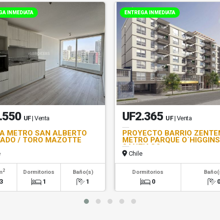
GA INMEDIATA
ENTREGA INMEDIATA
.550
UF2.365
UF
| Venta
UF
| Venta
A METRO SAN ALBERTO
PROYECTO BARRIO ZENTE
ADO / TORO MAZOTTE
METRO PARQUE O´HIGGINS
SANTIAGO
e
Chile
2
m
Dormitorios
Baño(s)
Dormitorios
Baño(
3
1
1
0