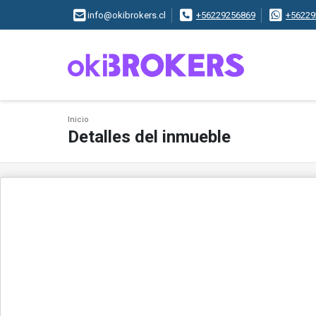
info@okibrokers.cl
+56229256869
+56229
Inicio
Detalles del inmueble