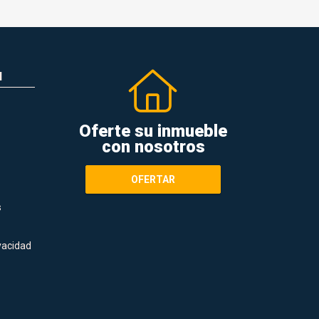
N
Oferte su inmueble
con nosotros
OFERTAR
s
ivacidad