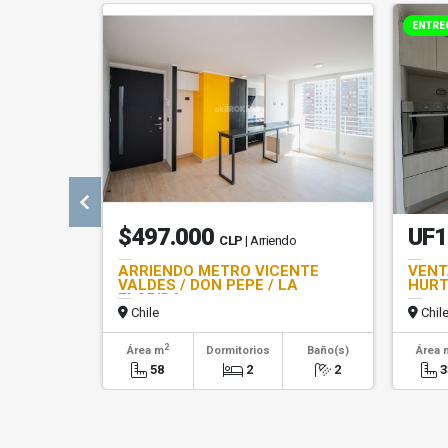
ENTRE
$497.000
UF1
CLP
| Arriendo
ARRIENDO METRO VICENTE
VENT
VALDES / DON PEPE / LA
HURT
FLORIDA
Chile
Chil
2
Área m
Dormitorios
Baño(s)
Área 
58
2
2
3