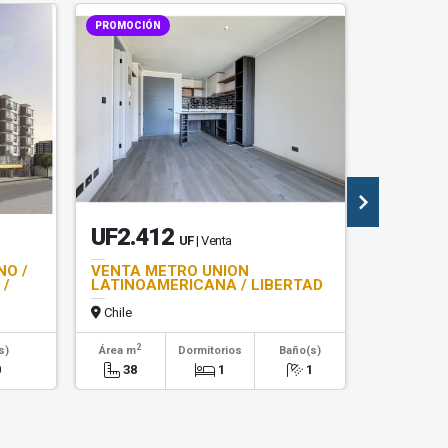
PROMOCIÓN
UF2.412
$413.
UF
| Venta
NO /
VENTA METRO UNION
ARRIEND
 /
LATINOAMERICANA / LIBERTAD
MAULE /
Chile
Chile
2
2
s)
Área m
Dormitorios
Baño(s)
Área m
0
38
1
1
40