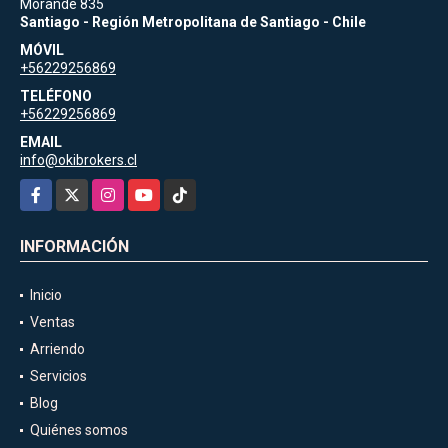
Morandé 835
Santiago - Región Metropolitana de Santiago - Chile
MÓVIL
+56229256869
TELÉFONO
+56229256869
EMAIL
info@okibrokers.cl
Facebook
X
Instagram
YouTube
TikTok
INFORMACIÓN
Inicio
Ventas
Arriendo
Servicios
Blog
Quiénes somos