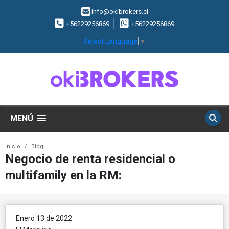
info@okibrokers.cl
+56229256869
+56229256869
Select Language
▼
MENÚ
Inicio
Blog
Negocio de renta residencial o
multifamily en la RM:
Enero 13 de 2022