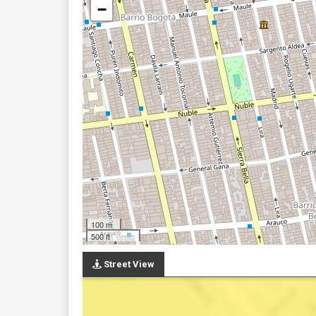
−
100 m
500 ft
Street View