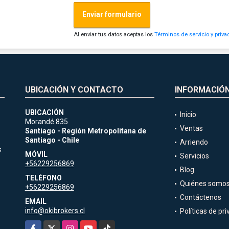
Enviar formulario
Al enviar tus datos aceptas los
Términos de servicio y priva
UBICACIÓN Y CONTACTO
INFORMACIÓ
UBICACIÓN
Inicio
Morandé 835
Ventas
Santiago - Región Metropolitana de
Santiago - Chile
Arriendo
s
MÓVIL
Servicios
+56229256869
Blog
TELÉFONO
Quiénes somo
+56229256869
Contáctenos
EMAIL
info@okibrokers.cl
Políticas de pr
Facebook
X
Instagram
YouTube
TikTok