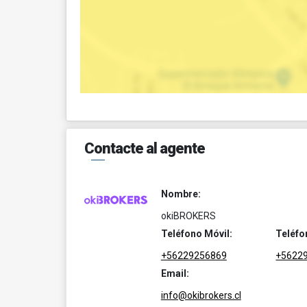
Contacte al agente
Nombre:
okiBROKERS
Teléfono Móvil:
Teléfo
+56229256869
+5622
Email:
info@okibrokers.cl