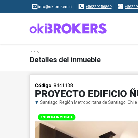
info@okibrokers.cl
+56229256869
+56229
Inicio
Detalles del inmueble
Código
. 8441138
PROYECTO EDIFICIO Ñ
Santiago, Región Metropolitana de Santiago, Chile
ENTREGA INMEDIATA