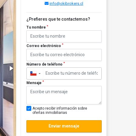
info@okibrokers.cl
¿Prefieres que te contactemos?
*
Tu nombre
*
Correo electrónico
*
Número de teléfono
▼
*
Mensaje
Acepto recibir información sobre
ofertas inmobiliarias
Enviar mensaje