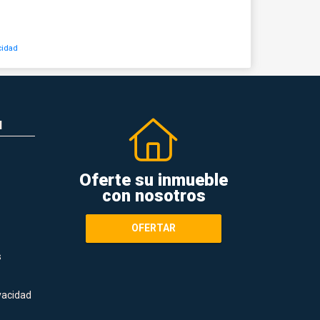
cidad
N
Oferte su inmueble
con nosotros
OFERTAR
s
ivacidad