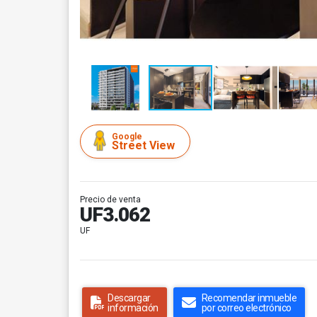
Google
Street View
Precio de venta
UF3.062
UF
Descargar
Recomendar inmueble
información
por correo electrónico