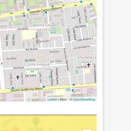
Leaflet
| Wasi - ©
OpenStreetMap