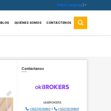
Select Language
▼
BLOG
QUIÉNES SOMOS
CONTÁCTENOS
Contáctanos
okiBROKERS
+56229256869
|
+56229256869