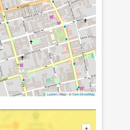
Leaflet
| Wasi - ©
OpenStreetMap