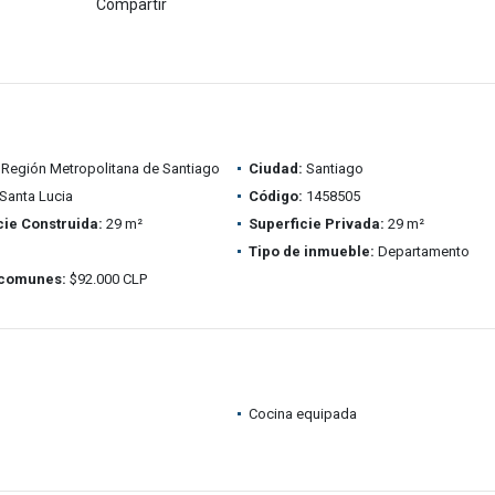
Compartir
Región Metropolitana de Santiago
Ciudad:
Santiago
Santa Lucia
Código:
1458505
cie Construida:
29 m²
Superficie Privada:
29 m²
Tipo de inmueble:
Departamento
 comunes:
$92.000 CLP
Cocina equipada