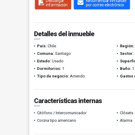
Descargar
Recomendar inmueble
información
por correo electrónico
Detalles del inmueble
País:
Chile
Región:
Comuna:
Santiago
Sector:
Estado:
Usado
Superfi
Dormitorios:
1
Baño:
1
Tipo de negocio:
Arriendo
Gastos
Características internas
Citófono / Intercomunicador
Clósets
Cocina tipo americano
Alarma