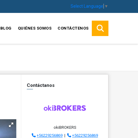
Select Language
▼
BLOG
QUIÉNES SOMOS
CONTÁCTENOS
Contáctanos
okiBROKERS
+56229256869
|
+56229256869