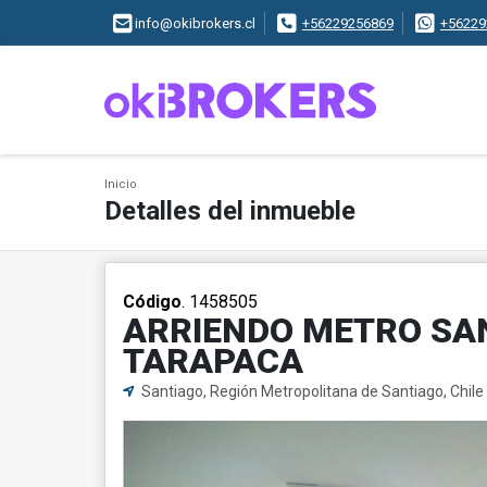
info@okibrokers.cl
+56229256869
+56229
Inicio
Detalles del inmueble
Código
. 1458505
ARRIENDO METRO SAN
TARAPACA
Santiago, Región Metropolitana de Santiago, Chile