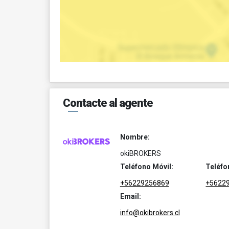
Contacte al agente
Nombre:
okiBROKERS
Teléfono Móvil:
Teléfo
+56229256869
+5622
Email:
info@okibrokers.cl