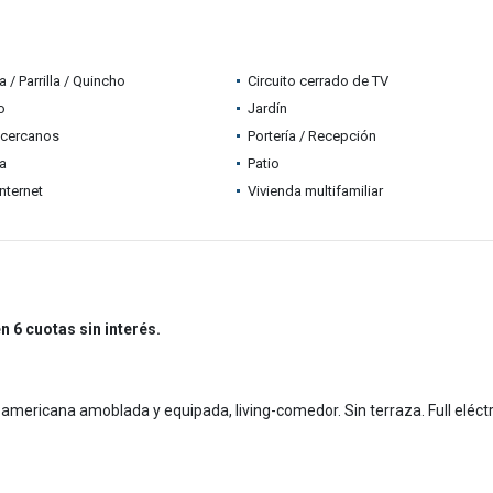
 / Parrilla / Quincho
Circuito cerrado de TV
o
Jardín
 cercanos
Portería / Recepción
ia
Patio
nternet
Vivienda multifamiliar
n 6 cuotas sin interés.
americana amoblada y equipada, living-comedor. Sin terraza. Full eléctr