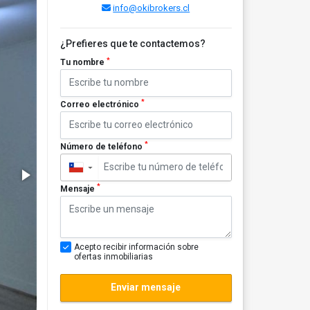
info@okibrokers.cl
¿Prefieres que te contactemos?
*
Tu nombre
*
Correo electrónico
*
Número de teléfono
▼
*
Mensaje
Acepto recibir información sobre
ofertas inmobiliarias
Enviar mensaje