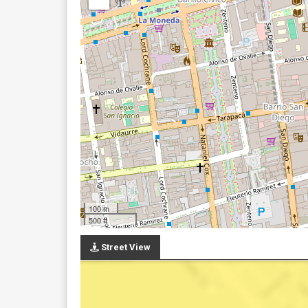
100 m
500 ft
Street View