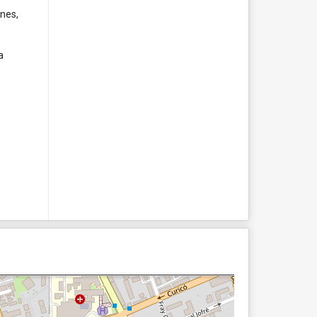
ines,
a