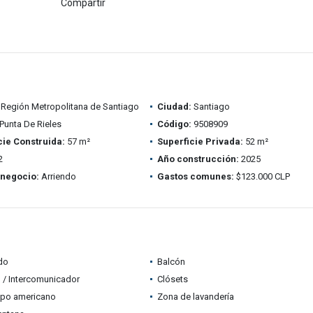
Compartir
Región Metropolitana de Santiago
Ciudad:
Santiago
Punta De Rieles
Código:
9508909
cie Construida:
57 m²
Superficie Privada:
52 m²
2
Año construcción:
2025
 negocio:
Arriendo
Gastos comunes:
$123.000 CLP
do
Balcón
 / Intercomunicador
Clósets
ipo americano
Zona de lavandería