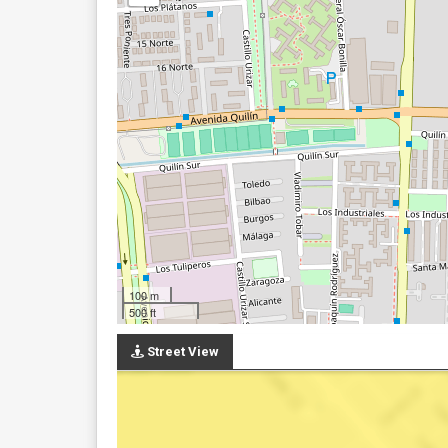
100 m
500 ft
Street View