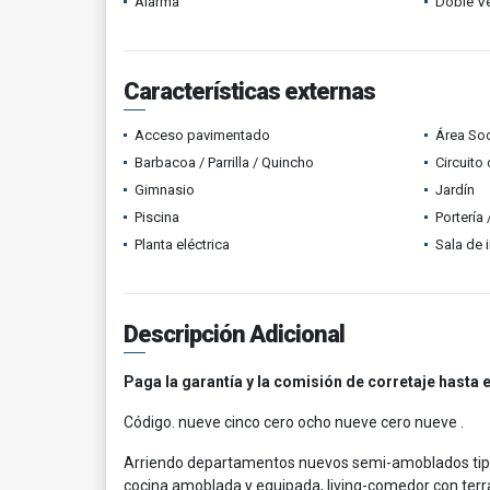
Alarma
Doble V
Características externas
Acceso pavimentado
Área Soc
Barbacoa / Parrilla / Quincho
Circuito
Gimnasio
Jardín
Piscina
Portería
Planta eléctrica
Sala de i
Descripción Adicional
Paga la garantía y la comisión de corretaje hasta e
Código. nueve cinco cero ocho nueve cero nueve .
Arriendo departamentos nuevos semi-amoblados tipo m
cocina amoblada y equipada, living-comedor con terraza