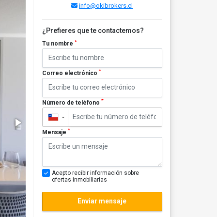
info@okibrokers.cl
¿Prefieres que te contactemos?
*
Tu nombre
*
Correo electrónico
*
Número de teléfono
▼
*
Mensaje
Acepto recibir información sobre
ofertas inmobiliarias
Enviar mensaje