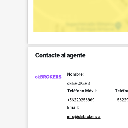
Contacte al agente
Nombre:
okiBROKERS
Teléfono Móvil:
Teléfo
+56229256869
+5622
Email:
info@okibrokers.cl