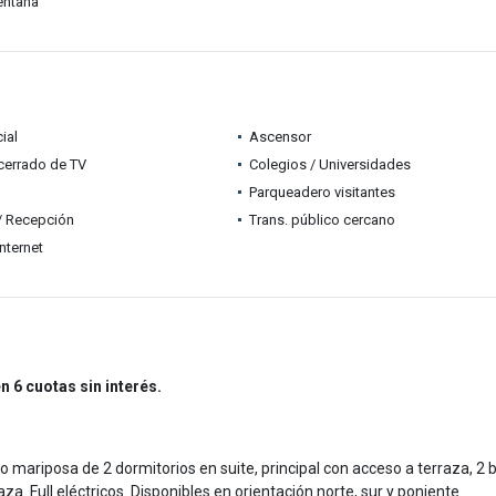
entana
ial
Ascensor
 cerrado de TV
Colegios / Universidades
Parqueadero visitantes
 / Recepción
Trans. público cercano
nternet
n 6 cuotas sin interés.
ariposa de 2 dormitorios en suite, principal con acceso a terraza, 2 
. Full eléctricos. Disponibles en orientación norte, sur y poniente.