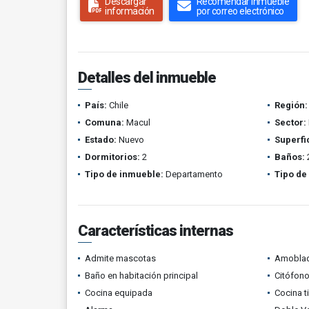
Descargar
Recomendar inmueble
información
por correo electrónico
Detalles del inmueble
País:
Chile
Región:
Comuna:
Macul
Sector:
Estado:
Nuevo
Superfi
Dormitorios:
2
Baños:
Tipo de inmueble:
Departamento
Tipo de
Características internas
Admite mascotas
Amobla
Baño en habitación principal
Citófono
Cocina equipada
Cocina t