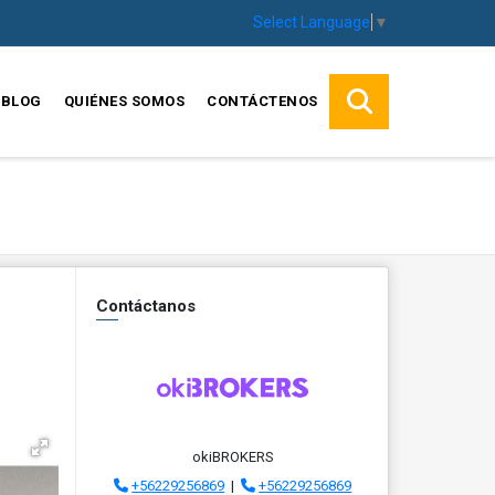
Select Language
▼
BLOG
QUIÉNES SOMOS
CONTÁCTENOS
Contáctanos
okiBROKERS
+56229256869
|
+56229256869