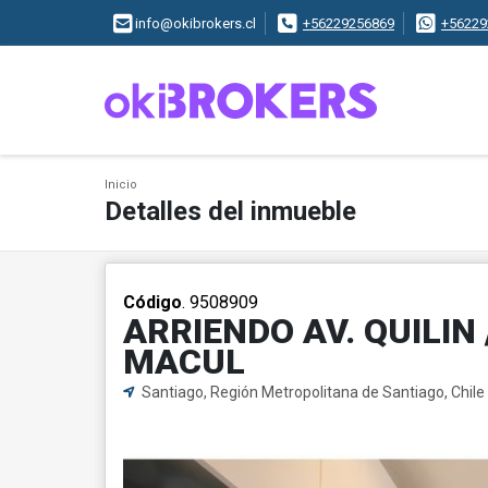
info@okibrokers.cl
+56229256869
+56229
Inicio
Detalles del inmueble
Código
. 9508909
ARRIENDO AV. QUILIN
MACUL
Santiago, Región Metropolitana de Santiago, Chile