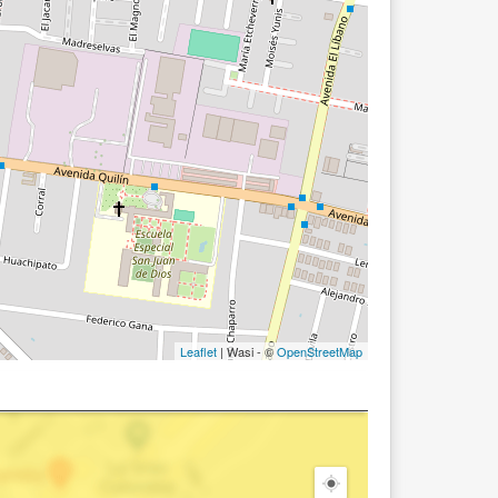
Leaflet
| Wasi - ©
OpenStreetMap