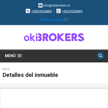
info@okibrokers.cl
+56229256869
+56229256869
Select Language
▼
MENÚ
Inicio
Detalles del inmueble