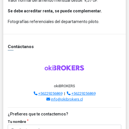
Valor normal del arriendo mensual desde: 9,57 UF.
Se debe acreditar renta, se puede complementar.
Fotografías referenciales del departamento piloto.
Contáctanos
okiBROKERS
+56229256869
|
+56229256869
info@okibrokers.cl
¿Prefieres que te contactemos?
*
Tu nombre