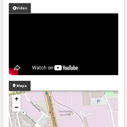
Video
Mapa
+
−