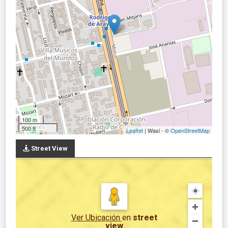
100 m
500 ft
Leaflet
| Wasi - ©
OpenStreetMap
Street View
Ver Ubicación
en
street
view