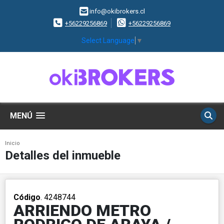
info@okibrokers.cl
+56229256869
+56229256869
Select Language
▼
MENÚ
Inicio
Detalles del inmueble
Código
. 4248744
ARRIENDO METRO