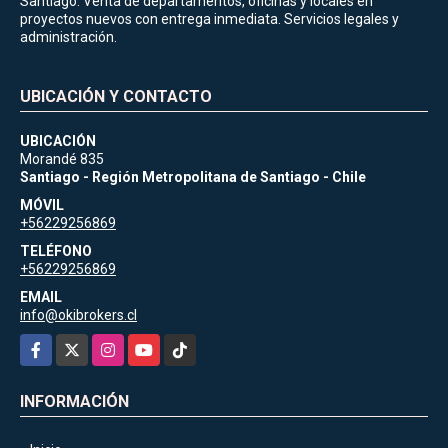
Santiago. Venta de departamentos, oficinas y locales en
proyectos nuevos con entrega inmediata. Servicios legales y
administración.
UBICACIÓN Y CONTACTO
UBICACIÓN
Morandé 835
Santiago - Región Metropolitana de Santiago - Chile
MÓVIL
+56229256869
TELÉFONO
+56229256869
EMAIL
info@okibrokers.cl
Facebook
X
Instagram
YouTube
TikTok
INFORMACIÓN