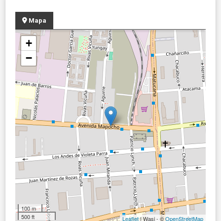
Mapa
+
−
100 m
500 ft
Leaflet
| Wasi - ©
OpenStreetMap