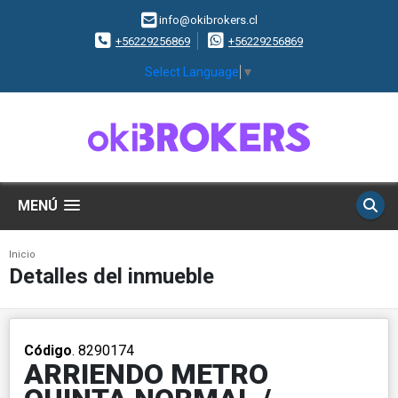
info@okibrokers.cl
+56229256869
+56229256869
Select Language
▼
MENÚ
Inicio
Detalles del inmueble
Código
. 8290174
ARRIENDO METRO