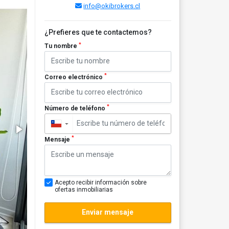
info@okibrokers.cl
¿Prefieres que te contactemos?
*
Tu nombre
*
Correo electrónico
*
Número de teléfono
▼
*
Mensaje
Acepto recibir información sobre
ofertas inmobiliarias
Enviar mensaje