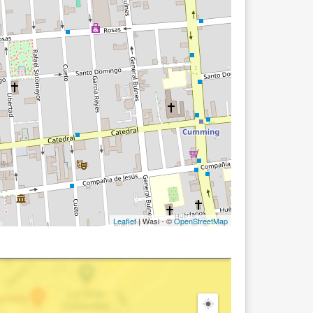
Leaflet
| Wasi - ©
OpenStreetMap