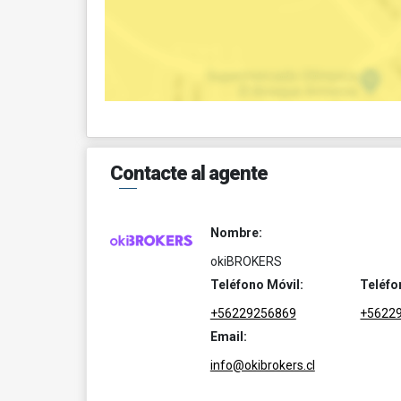
Contacte al agente
Nombre:
okiBROKERS
Teléfono Móvil:
Teléfo
+56229256869
+5622
Email:
info@okibrokers.cl