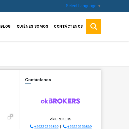
Select Language
▼
BLOG
QUIÉNES SOMOS
CONTÁCTENOS
Contáctanos
okiBROKERS
+56229256869
|
+56229256869