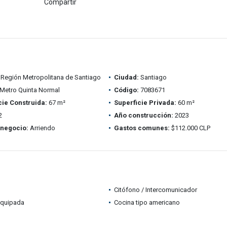
Compartir
Región Metropolitana de Santiago
Ciudad:
Santiago
Metro Quinta Normal
Código:
7083671
cie Construida:
67 m²
Superficie Privada:
60 m²
2
Año construcción:
2023
 negocio:
Arriendo
Gastos comunes:
$112.000 CLP
Citófono / Intercomunicador
equipada
Cocina tipo americano