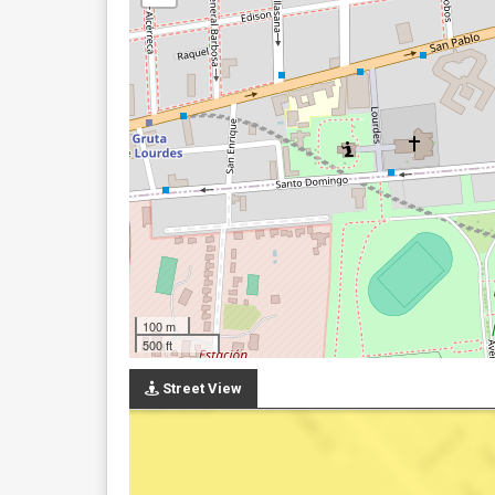
100 m
500 ft
Street View