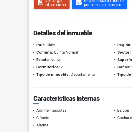
Descargar
Recomendar inmueble
información
por correo electrónico
Detalles del inmueble
País:
Chile
Región:
Comuna:
Quinta Normal
Sector:
Estado:
Nuevo
Superfi
Dormitorios:
2
Baños:
Tipo de inmueble:
Departamento
Tipo de
Características internas
Admite mascotas
Balcón
Clósets
Cocina 
Alarma