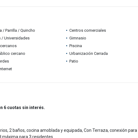
 / Parrilla / Quincho
Centros comerciales
 / Universidades
Gimnasio
 cercanos
Piscina
úblico cercano
Urbanización Cerrada
erdes
Patio
nternet
n 6 cuotas sin interés.
os, 2 baños, cocina amoblada y equipada, Con Terraza, conexión para
dad máxima para 3 residentes.