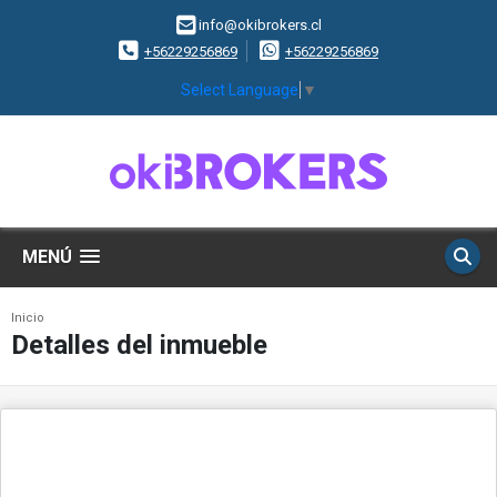
info@okibrokers.cl
+56229256869
+56229256869
Select Language
▼
MENÚ
Inicio
Detalles del inmueble