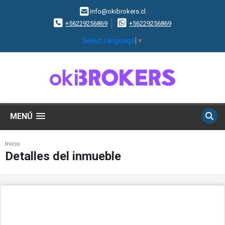
info@okibrokers.cl
+56229256869
+56229256869
Select Language
▼
MENÚ
Inicio
Detalles del inmueble