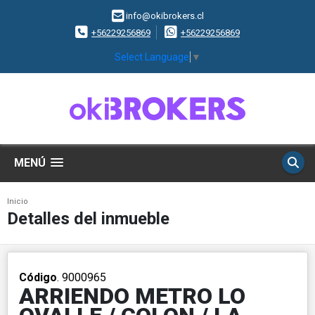
info@okibrokers.cl
+56229256869
+56229256869
Select Language
▼
MENÚ
Inicio
Detalles del inmueble
Código
. 9000965
ARRIENDO METRO LO