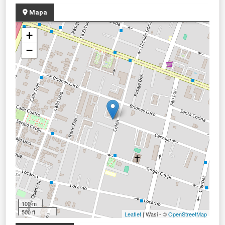
Mapa
+
−
100 m
500 ft
Leaflet
| Wasi - ©
OpenStreetMap