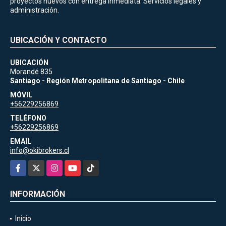
proyectos nuevos con entrega inmediata. Servicios legales y
administración.
UBICACIÓN Y CONTACTO
UBICACIÓN
Morandé 835
Santiago - Región Metropolitana de Santiago - Chile
MÓVIL
+56229256869
TELÉFONO
+56229256869
EMAIL
info@okibrokers.cl
Facebook
X
Instagram
YouTube
TikTok
INFORMACIÓN
Inicio