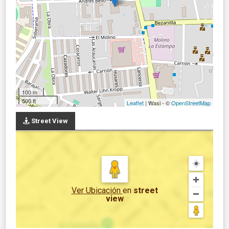
100 m
500 ft
Leaflet
| Wasi - ©
OpenStreetMap
Street View
Ver Ubicación
en
street
view