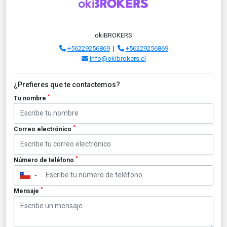
okiBROKERS
+56229256869
|
+56229256869
info@okibrokers.cl
¿Prefieres que te contactemos?
*
Tu nombre
*
Correo electrónico
*
Número de teléfono
▼
*
Mensaje