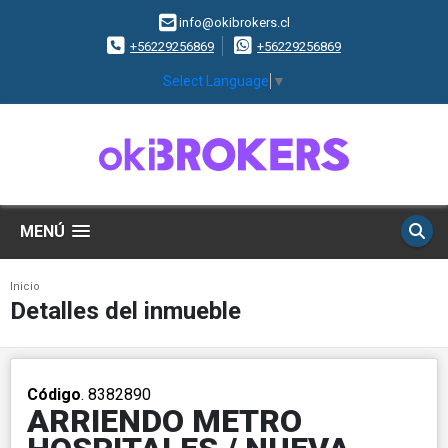
info@okibrokers.cl
+56229256869
+56229256869
Select Language
▼
MENÚ
Inicio
Detalles del inmueble
Código
. 8382890
ARRIENDO METRO