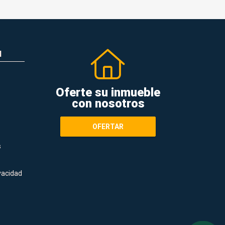
N
Oferte su inmueble
con nosotros
OFERTAR
s
ivacidad