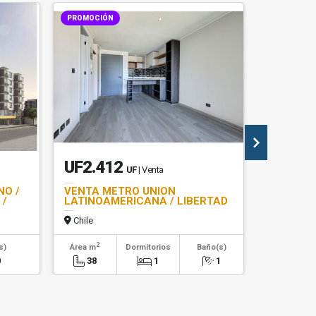
PROMOCIÓN
UF2.412
$413.
UF
| Venta
NO /
VENTA METRO UNION
ARRIEND
 /
LATINOAMERICANA / LIBERTAD
MAULE /
Chile
Chile
2
2
s)
Área m
Dormitorios
Baño(s)
Área m
0
38
1
1
40