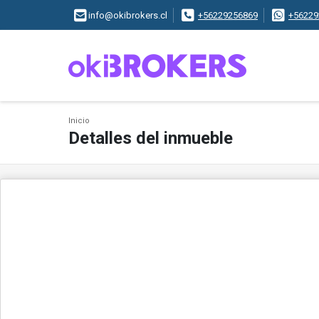
info@okibrokers.cl
+56229256869
+56229
Inicio
Detalles del inmueble