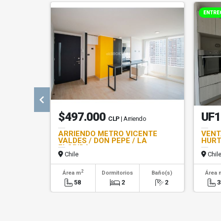
ENTRE
$497.000
UF1
CLP
| Arriendo
ARRIENDO METRO VICENTE
VENT
VALDES / DON PEPE / LA
HURT
FLORIDA
Chile
Chil
2
Área m
Dormitorios
Baño(s)
Área 
58
2
2
3