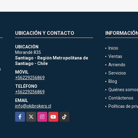
UBICACIÓN Y CONTACTO
INFORMACIÓ
UBICACIÓN
Inicio
Morandé 835
Ventas
Santiago - Región Metropolitana de
Santiago - Chile
Arriendo
s
MÓVIL
Servicios
+56229256869
Blog
TELÉFONO
Quiénes somo
+56229256869
Contáctenos
EMAIL
info@okibrokers.cl
Políticas de pr
Facebook
X
Instagram
YouTube
TikTok