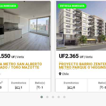
GA INMEDIATA
ENTREGA INMEDIATA
.550
UF2.365
UF
| Venta
UF
| Venta
A METRO SAN ALBERTO
PROYECTO BARRIO ZENTE
ADO / TORO MAZOTTE
METRO PARQUE O´HIGGINS
SANTIAGO
e
Chile
2
m
Dormitorios
Baño(s)
Dormitorios
Baño(
3
1
1
0