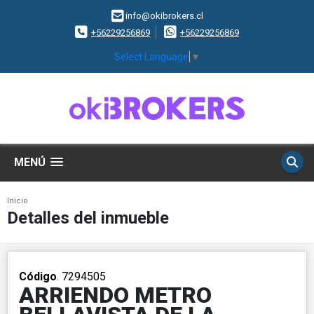
info@okibrokers.cl
+56229256869
+56229256869
Select Language
▼
MENÚ
Inicio
Detalles del inmueble
Código
. 7294505
ARRIENDO METRO