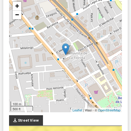
+
−
100 m
500 ft
Leaflet
| Wasi - ©
OpenStreetMap
Street View