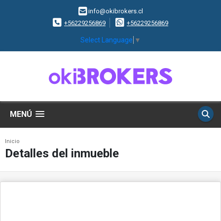
info@okibrokers.cl
+56229256869
+56229256869
Select Language
▼
MENÚ
Inicio
Detalles del inmueble